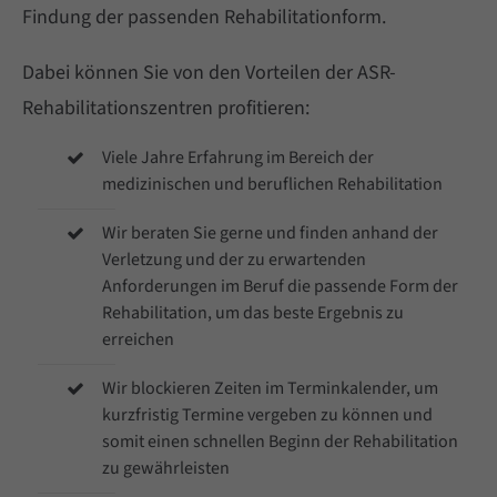
Findung der passenden Rehabilitationform.
Cybersteel Inc.
Dabei können Sie von den Vorteilen der ASR-
376-293 City Road, Suite 600
Rehabilitationszentren profitieren:
San Francisco, CA 94102
Viele Jahre Erfahrung im Bereich der
medizinischen und beruflichen Rehabilitation
Have any questions?
Wir beraten Sie gerne und finden anhand der
+44 1234 567 890
Verletzung und der zu erwartenden
Anforderungen im Beruf die passende Form der
Rehabilitation, um das beste Ergebnis zu
Drop us a line
erreichen
info@yourdomain.com
Wir blockieren Zeiten im Terminkalender, um
kurzfristig Termine vergeben zu können und
somit einen schnellen Beginn der Rehabilitation
About us
zu gewährleisten