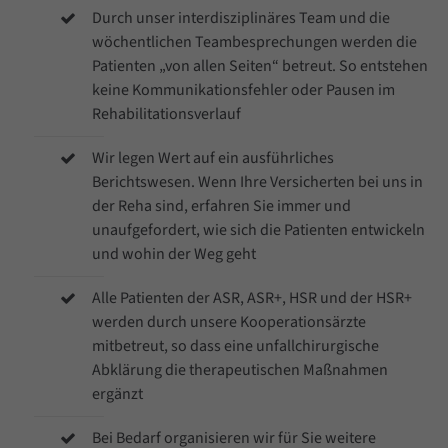
Durch unser interdisziplinäres Team und die
Lorem ipsum dolor sit amet, consectetuer
wöchentlichen Teambesprechungen werden die
adipiscing elit.
Patienten „von allen Seiten“ betreut. So entstehen
keine Kommunikationsfehler oder Pausen im
Aenean commodo ligula eget dolor. Aenean
Rehabilitationsverlauf
massa. Cum sociis natoque penatibus et
Wir legen Wert auf ein ausführliches
magnis dis parturient montes, nascetur
Berichtswesen. Wenn Ihre Versicherten bei uns in
ridiculus mus. Donec quam felis, ultricies nec.
der Reha sind, erfahren Sie immer und
unaufgefordert, wie sich die Patienten entwickeln
und wohin der Weg geht
Alle Patienten der ASR, ASR+, HSR und der HSR+
werden durch unsere Kooperationsärzte
mitbetreut, so dass eine unfallchirurgische
Abklärung die therapeutischen Maßnahmen
ergänzt
Bei Bedarf organisieren wir für Sie weitere