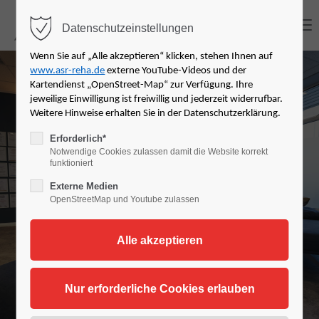
MENU
Datenschutzeinstellungen
Login
Wenn Sie auf „Alle akzeptieren“ klicken, stehen Ihnen auf
www.asr-reha.de
externe YouTube-Videos und der
Benutzername
Kartendienst „OpenStreet-Map“ zur Verfügung. Ihre
jeweilige Einwilligung ist freiwillig und jederzeit widerrufbar.
Informationen
Weitere Hinweise erhalten Sie in der Datenschutzerklärung.
Erforderlich*
Notwendige Cookies zulassen damit die Website korrekt
Passwort
für Kostenträger
funktioniert
Externe Medien
OpenStreetMap und Youtube zulassen
Anmelden
Register
|
Lost your password?