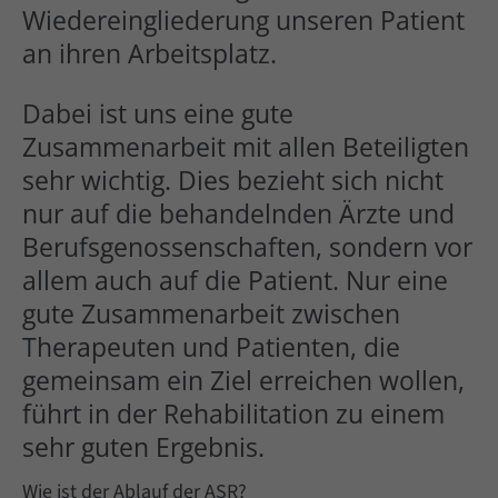
Wiedereingliederung unseren Patient
Cybersteel Inc.
an ihren Arbeitsplatz.
376-293 City Road, Suite 600
Dabei ist uns eine gute
San Francisco, CA 94102
Zusammenarbeit mit allen Beteiligten
sehr wichtig. Dies bezieht sich nicht
nur auf die behandelnden Ärzte und
Have any questions?
Berufsgenossenschaften, sondern vor
+44 1234 567 890
allem auch auf die Patient. Nur eine
gute Zusammenarbeit zwischen
Drop us a line
Therapeuten und Patienten, die
info@yourdomain.com
gemeinsam ein Ziel erreichen wollen,
führt in der Rehabilitation zu einem
sehr guten Ergebnis.
About us
Wie ist der Ablauf der ASR?