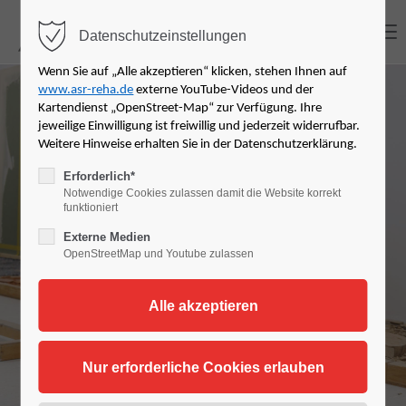
MENU
Datenschutzeinstellungen
Login
Wenn Sie auf „Alle akzeptieren“ klicken, stehen Ihnen auf
www.asr-reha.de
externe YouTube-Videos und der
Benutzername
Kartendienst „OpenStreet-Map“ zur Verfügung. Ihre
jeweilige Einwilligung ist freiwillig und jederzeit widerrufbar.
Arbeitsplatzspezi
Weitere Hinweise erhalten Sie in der Datenschutzerklärung.
Erforderlich*
Notwendige Cookies zulassen damit die Website korrekt
Passwort
fische
funktioniert
Externe Medien
Rehabilitation
OpenStreetMap und Youtube zulassen
Anmelden
(ASR / ASR+)
Register
|
Lost your password?