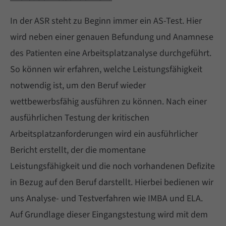
Lorem ipsum dolor sit amet, consectetuer
In der ASR steht zu Beginn immer ein AS-Test. Hier
adipiscing elit.
wird neben einer genauen Befundung und Anamnese
Aenean commodo ligula eget dolor. Aenean
des Patienten eine Arbeitsplatzanalyse durchgeführt.
massa. Cum sociis natoque penatibus et
So können wir erfahren, welche Leistungsfähigkeit
magnis dis parturient montes, nascetur
notwendig ist, um den Beruf wieder
ridiculus mus. Donec quam felis, ultricies nec.
wettbewerbsfähig ausführen zu können. Nach einer
ausführlichen Testung der kritischen
Arbeitsplatzanforderungen wird ein ausführlicher
Bericht erstellt, der die momentane
Leistungsfähigkeit und die noch vorhandenen Defizite
in Bezug auf den Beruf darstellt. Hierbei bedienen wir
uns Analyse- und Testverfahren wie IMBA und ELA.
Auf Grundlage dieser Eingangstestung wird mit dem