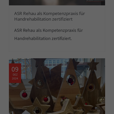
Cybersteel Inc.
ASR Rehau als Kompetenzpraxis für
376-293 City Road, Suite 600
Handrehabilitation zertifiziert
San Francisco, CA 94102
ASR Rehau als Kompetenzpraxis für
Handrehabilitation zertifiziert.
Have any questions?
+44 1234 567 890
09
Drop us a line
DEZ
2024
info@yourdomain.com
About us