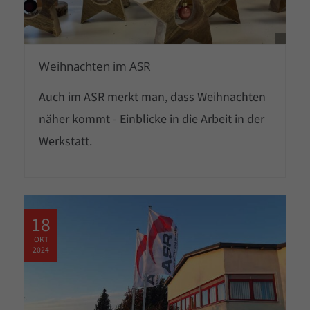
Lorem ipsum dolor sit amet, consectetuer
adipiscing elit.
Weihnachten im ASR
Aenean commodo ligula eget dolor. Aenean
massa. Cum sociis natoque penatibus et
Auch im ASR merkt man, dass Weihnachten
magnis dis parturient montes, nascetur
näher kommt - Einblicke in die Arbeit in der
ridiculus mus. Donec quam felis, ultricies nec.
Werkstatt.
18
OKT
2024