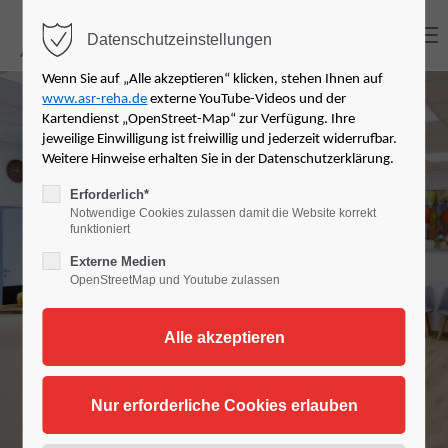
MENU
Datenschutzeinstellungen
Login
Wenn Sie auf „Alle akzeptieren“ klicken, stehen Ihnen auf
www.asr-reha.de
externe YouTube-Videos und der
Benutzername
Kartendienst „OpenStreet-Map“ zur Verfügung. Ihre
jeweilige Einwilligung ist freiwillig und jederzeit widerrufbar.
News der ASR
Weitere Hinweise erhalten Sie in der Datenschutzerklärung.
Erforderlich*
Notwendige Cookies zulassen damit die Website korrekt
Passwort
Rehabilitationsze
funktioniert
Externe Medien
ntren
OpenStreetMap und Youtube zulassen
Anmelden
Register
|
Lost your password?